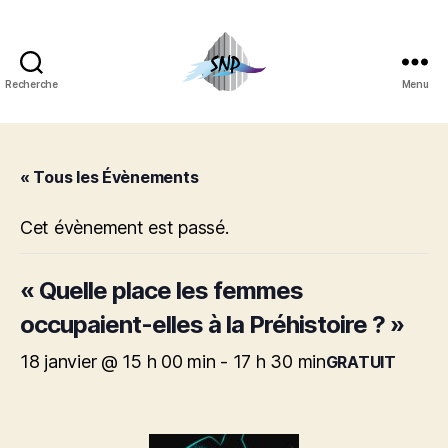
Recherche
Menu
Société
Nantaise
de
Préhistoire
« Tous les Évènements
Cet évènement est passé.
« Quelle place les femmes
occupaient-elles à la Préhistoire ? »
18 janvier @ 15 h 00 min
-
17 h 30 min
GRATUIT