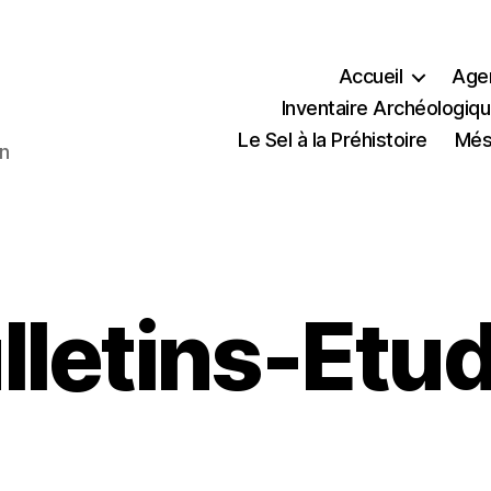
Accueil
Age
Inventaire Archéologiqu
Le Sel à la Préhistoire
Méso
en
lletins-Etu