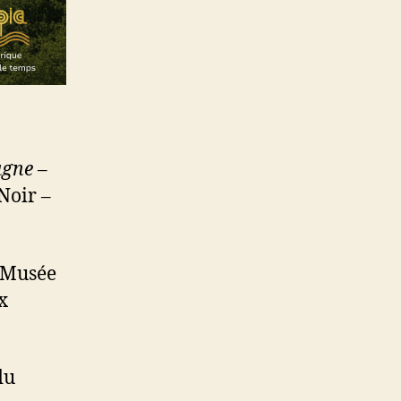
agne –
Noir –
u Musée
x
du