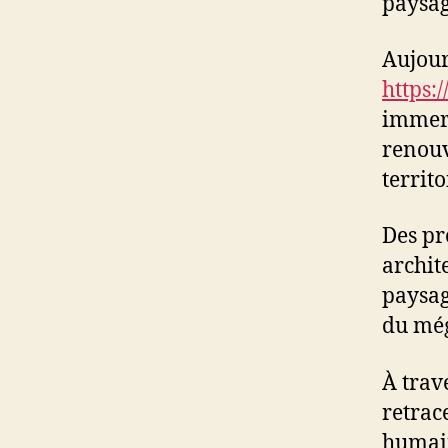
paysag
Aujour
https:
immers
renouv
territo
Des pr
archit
paysag
du még
À trav
retrac
humain