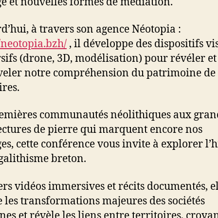
e et nouvelles formes de médiation.
d’hui, à travers son agence Néotopia :
//neotopia.bzh/
, il développe des dispositifs vi
ifs (drone, 3D, modélisation) pour révéler et
eler notre compréhension du patrimoine de
ires.
emières communautés néolithiques aux gran
ectures de pierre qui marquent encore nos
es, cette conférence vous invite à explorer l’h
alithisme breton.
ers vidéos immersives et récits documentés, e
e les transformations majeures des sociétés
es et révèle les liens entre territoires, croyan