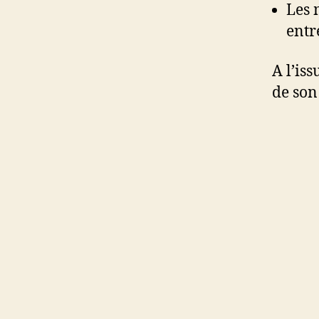
Les 
entr
A l’is
de son