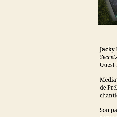
Jacky 
Secrets
Ouest-
Médiat
de Pré
chanti
Son pa