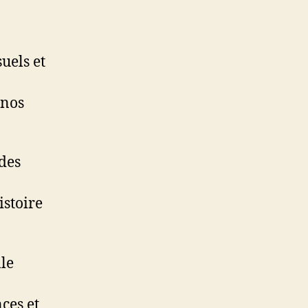
suels et
 nos
des
istoire
lle
ces et