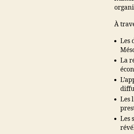
organi
À trav
Les 
Méso
La r
écon
L’ap
diff
Les 
pres
Les 
révé