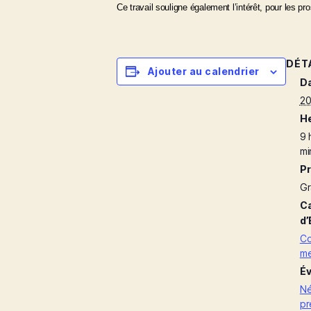
Ce travail souligne également l’intérêt, pour les pr
DÉT
Ajouter au calendrier
Da
20
He
9 
mi
Pr
Gr
Ca
d’
Co
me
Év
Né
pr