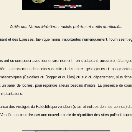
Outils des Noues Malatiers : racloir, pointes et outils denticulés.
ernard et des Epesses, bien que moins importantes numériquement, fournissent é
 ont su composer avec leur environnement : en s’adaptant, aussi bien à la rigueu
ndée. Le croisement des indices de site et des cartes géologiques et topographiq
mésozoïques (Calcaires du Dogger et du Lias) du sud du département, plus riches 
 un panel de roches, pour répondre à leurs besoins d’outils. La présence de cours
 implantations.
ssance des vestiges du Paléolithique vendéen (sites et indices de sites connus) d’ap
ndée, on peut dresser une nouvelle carte de répartition des sites paléolithiques,