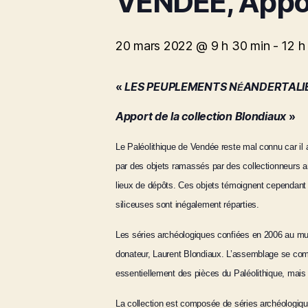
VENDÉE, Apport
20 mars 2022 @ 9 h 30 min
-
12 h
«
LES PEUPLEMENTS N
ANDERTALI
É
Apport de la collection Blondiaux
»
Le Paléolithique de Vendée reste mal connu car il 
par des objets ramassés par des collectionneurs a
lieux de dépôts. Ces objets témoignent cependant d
siliceuses sont inégalement réparties.
Les séries archéologiques confiées en 2006 au musé
donateur, Laurent Blondiaux. L’assemblage se comp
essentiellement des pièces du Paléolithique, mais 
La collection est composée de séries archéologiqu