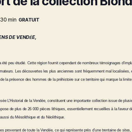
 de la collection Blond
 30 min
GRATUIT
ENS DE VEND
E,
É
a été peu étudié.
Cette région fournit cependant de nombreux témoignages d’impla
mateurs. Les découvertes les plus anciennes sont fréquemment mal localisées, et
e la présence des hommes de la préhistoire sur ce territoire qui marque la limit
e L’Historial de la Vendée, constituent une importante collection issue de plusi
ose de plus de 26 000 pièces lithiques, essentiellement recueillies à la faveur 
aussi du Mésolithique et du Néolithique.
es provenant de toute la Vendée, ce qui représente près d’une trentaine de sites