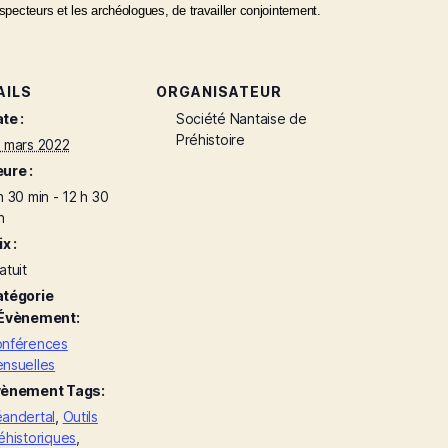
ospecteurs et les archéologues, de travailler conjointement.
AILS
ORGANISATEUR
te :
Société Nantaise de
Préhistoire
 mars 2022
ure :
h 30 min - 12 h 30
n
ix :
atuit
tégorie
Évènement:
nférences
nsuelles
ènement Tags:
andertal
,
Outils
éhistoriques
,