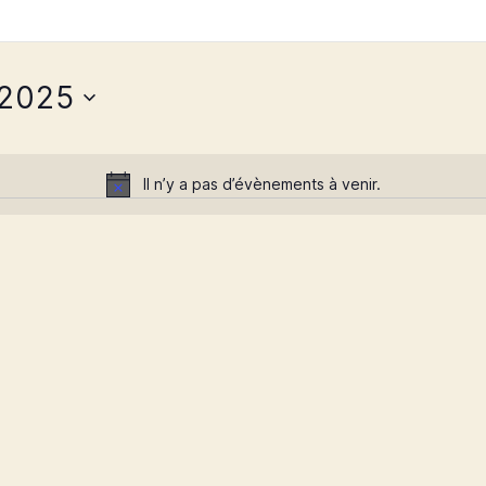
 2025
Il n’y a pas d’évènements à venir.
N
o
t
i
c
e