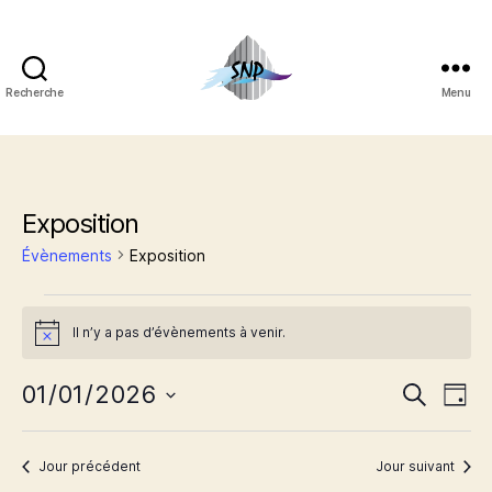
Recherche
Menu
Société
Nantaise
de
Préhistoire
Exposition
Évènements
Exposition
Évènements
Il n’y a pas d’évènements à venir.
N
for
o
t
R
N
01/01/2026
1
R
i
J
c
e
S
o
a
e
e
janvier
c
é
u
h
v
l
Jour précédent
Jour suivant
r
c
2026
e
e