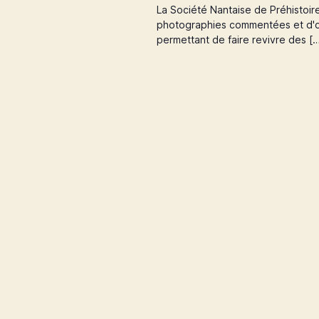
e
e
É
La Société Nantaise de Préhistoir
.
v
photographies commentées et d'ob
è
e
permettant de faire revivre des [
n
e
m
t
e
n
t
n
s
p
a
a
r
m
o
v
t
-
c
i
l
é
.
g