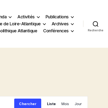
nda
Activités
Publications
e de Loire-Atlantique
Archives
lithique Atlantique
Conférences
Recherche
N
Chercher
Liste
Mois
Jour